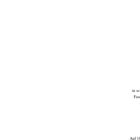
in s
Fas
Auf 10