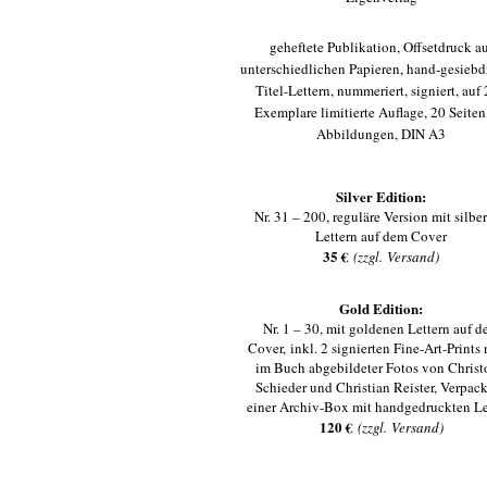
geheftete Publikation, Offsetdruck a
unterschiedlichen Papieren, hand-gesiebd
Titel-Lettern, nummeriert, signiert, auf
Exemplare limitierte Auflage, 20 Seiten
Abbildungen, DIN A3
Silver Edition:
Nr. 31 – 200, reguläre Version mit silbe
Lettern auf dem Cover
35 €
(
zzgl.
Versand)
Gold Edition:
Nr. 1 – 30,
mit goldenen Lettern auf 
Cover,
inkl. 2 signierten Fine-Art-Prints 
im Buch abgebildeter Fotos von Chris
Schieder und Christian Reister, Verpack
einer Archiv-Box mit handgedruckten Le
120 €
(
zzgl.
Versand)