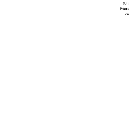
Edi
Print
cm