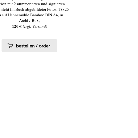
tion mit 2 nummerierten und signierten
s nicht im Buch abgebildeter Fotos, 18x25
 auf Hahnemühle Bamboo DIN A4, in
Archiv-Box,
120 €
(
zzgl.
Versand)
bestellen / order