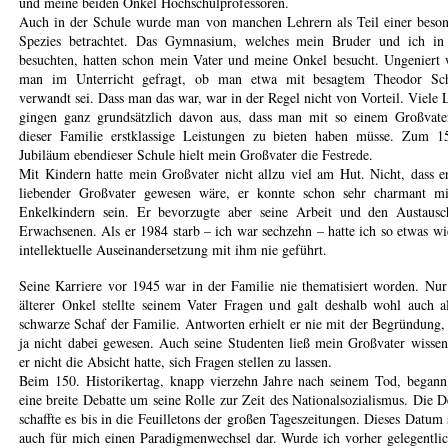
und meine beiden Onkel Hochschulprofessoren.
Auch in der Schule wurde man von manchen Lehrern als Teil einer beso
Spezies betrachtet. Das Gymnasium, welches mein Bruder und ich in
besuchten, hatten schon mein Vater und meine Onkel besucht. Ungeniert
man im Unterricht gefragt, ob man etwa mit besagtem Theodor Sch
verwandt sei. Dass man das war, war in der Regel nicht von Vorteil. Viele 
gingen ganz grundsätzlich davon aus, dass man mit so einem Großvate
dieser Familie erstklassige Leistungen zu bieten haben müsse. Zum 1
Jubiläum ebendieser Schule hielt mein Großvater die Festrede.
Mit Kindern hatte mein Großvater nicht allzu viel am Hut. Nicht, dass e
liebender Großvater gewesen wäre, er konnte schon sehr charmant mi
Enkelkindern sein. Er bevorzugte aber seine Arbeit und den Austausc
Erwachsenen. Als er 1984 starb – ich war sechzehn – hatte ich so etwas wi
intellektuelle Auseinandersetzung mit ihm nie geführt.
Seine Karriere vor 1945 war in der Familie nie thematisiert worden. Nu
älterer Onkel stellte seinem Vater Fragen und galt deshalb wohl auch a
schwarze Schaf der Familie. Antworten erhielt er nie mit der Begründung, 
ja nicht dabei gewesen. Auch seine Studenten ließ mein Großvater wissen
er nicht die Absicht hatte, sich Fragen stellen zu lassen.
Beim 150. Historikertag, knapp vierzehn Jahre nach seinem Tod, began
eine breite Debatte um seine Rolle zur Zeit des Nationalsozialismus. Die D
schaffte es bis in die Feuilletons der großen Tageszeitungen. Dieses Datum s
auch für mich einen Paradigmenwechsel dar. Wurde ich vorher gelegentlic