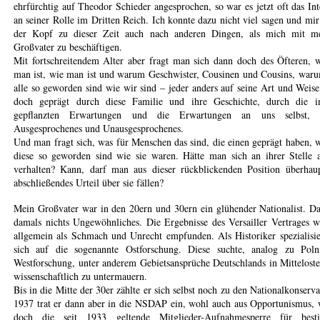
ehrfürchtig auf Theodor Schieder angesprochen, so war es jetzt oft das Int
an seiner Rolle im Dritten Reich. Ich konnte dazu nicht viel sagen und mir
der Kopf zu dieser Zeit auch nach anderen Dingen, als mich mit m
Großvater zu beschäftigen.
Mit fortschreitendem Alter aber fragt man sich dann doch des Öfteren,
man ist, wie man ist und warum Geschwister, Cousinen und Cousins, war
alle so geworden sind wie wir sind – jeder anders auf seine Art und Weise
doch geprägt durch diese Familie und ihre Geschichte, durch die i
gepflanzten Erwartungen und die Erwartungen an uns selbst, 
Ausgesprochenes und Unausgesprochenes.
Und man fragt sich, was für Menschen das sind, die einen geprägt haben,
diese so geworden sind wie sie waren. Hätte man sich an ihrer Stelle 
verhalten? Kann, darf man aus dieser rückblickenden Position überhau
abschließendes Urteil über sie fällen?
Mein Großvater war in den 20ern und 30ern ein glühender Nationalist. D
damals nichts Ungewöhnliches. Die Ergebnisse des Versailler Vertrages 
allgemein als Schmach und Unrecht empfunden. Als Historiker spezialisie
sich auf die sogenannte Ostforschung. Diese suchte, analog zu Polni
Westforschung, unter anderem Gebietsansprüche Deutschlands in Mittelost
wissenschaftlich zu untermauern.
Bis in die Mitte der 30er zählte er sich selbst noch zu den Nationalkonserva
1937 trat er dann aber in die NSDAP ein, wohl auch aus Opportunismus,
doch die seit 1933 geltende Mitglieder-Aufnahmesperre für best