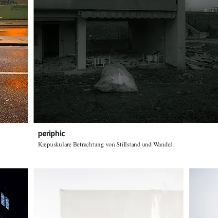
periphic
Krepuskulare Betrachtung von Stillstand und Wandel